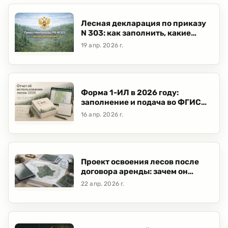
Лесная декларация по приказу
N 303: как заполнить, какие
приложения собрать и что
19 апр. 2026 г.
проверить перед подачей
Форма 1-ИЛ в 2026 году:
заполнение и подача во ФГИС
ЛК
16 апр. 2026 г.
Проект освоения лесов после
договора аренды: зачем он
нужен и что делать арендатору
22 апр. 2026 г.