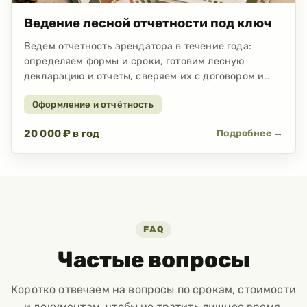
Ведение лесной отчетности под ключ
Ведем отчетность арендатора в течение года:
определяем формы и сроки, готовим лесную
декларацию и отчеты, сверяем их с договором и
ПОЛ, подаем через ФГИС ЛК или ЕПГУ и
Оформление и отчётность
контролируем статус. От 20 000 ₽ в год за один
договор и участок.
20 000 ₽ в год
Подробнее →
FAQ
Частые вопросы
Коротко отвечаем на вопросы по срокам, стоимости
и документам, чтобы не тратить лишнее время.