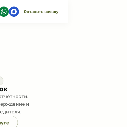
Оставить заявку
рок
отчётности.
верждение и
бедителя.
луге