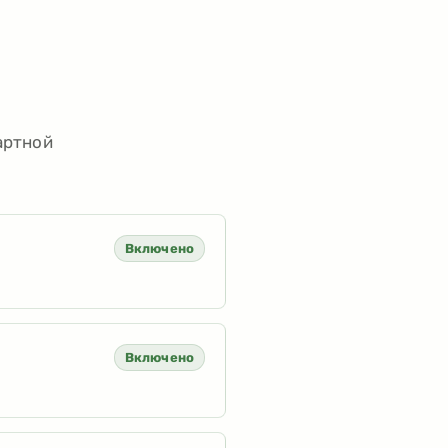
артной
Включено
Включено