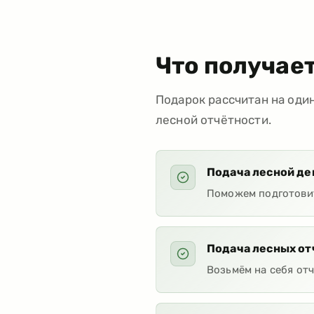
Что получае
Подарок рассчитан на оди
лесной отчётности.
Подача лесной де
Поможем подготовит
Подача лесных от
Возьмём на себя отч