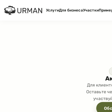
Услуги
Для бизнеса
Участки
Приме
Ак
Для клиент
Оставьте ч
участвуй
Обс