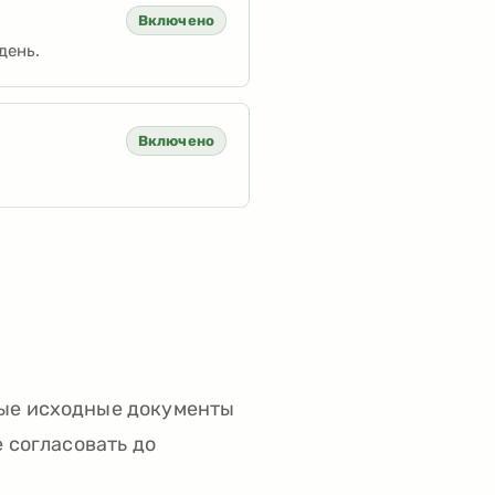
Включено
день.
Включено
ные исходные документы
е согласовать до