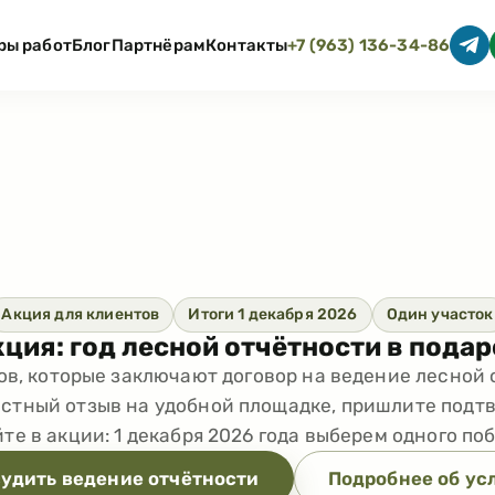
ры работ
Блог
Партнёрам
Контакты
+7 (963) 136-34-86
Акция для клиентов
Итоги 1 декабря 2026
Один участок
ция: год лесной отчётности в пода
ов, которые заключают договор на ведение лесной 
естный отзыв на удобной площадке, пришлите подт
те в акции: 1 декабря 2026 года выберем одного по
удить ведение отчётности
Подробнее об ус