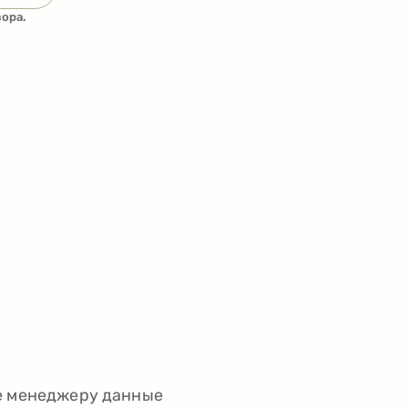
ора.
.
е менеджеру данные