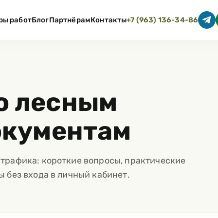
ры работ
Блог
Партнёрам
Контакты
+7 (963) 136-34-86
о лесным
окументам
трафика: короткие вопросы, практические
 без входа в личный кабинет.