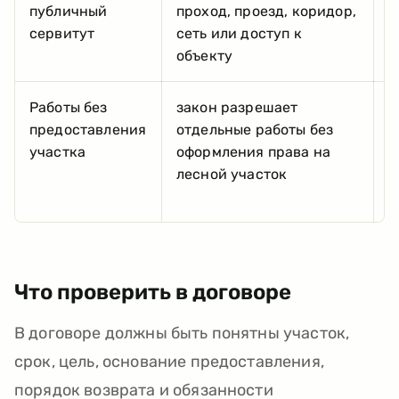
публичный
проход, проезд, коридор,
п
сервитут
сеть или доступ к
о
объекту
п
Работы без
закон разрешает
в
предоставления
отдельные работы без
у
участка
оформления права на
р
лесной участок
р
р
Что проверить в договоре
В договоре должны быть понятны участок,
срок, цель, основание предоставления,
порядок возврата и обязанности