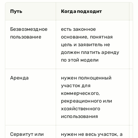
Путь
Когда подходит
Ч
Безвозмездное
есть законное
с
пользование
основание, понятная
Р
цель и заявитель не
д
должен платить аренду
р
по этой модели
н
Аренда
нужен полноценный
т
участок для
т
коммерческого,
П
рекреационного или
б
хозяйственного
использования
Сервитут или
нужен не весь участок, а
г