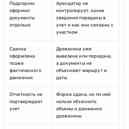
Подрядчик
Арендатор не
Пр
оформил
контролирует, какие
по
документы
сведения переданы в
ак
отдельно
учет и как они связаны с
п
участком
Сделка
Древесина уже
Св
оформлена
вывезена или передана,
вы
позже
а документы не
до
фактического
объясняют маршрут и
о
движения
даты
с
Отчетность не
Форма сдана, но по ней
Со
подтверждает
нельзя объяснить
вм
учет
объемы и движение
др
древесины
з