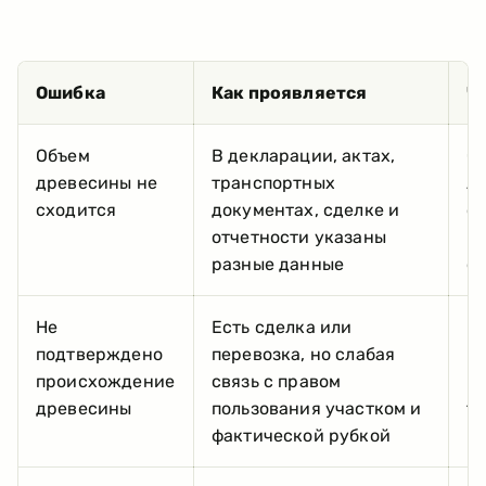
Ошибка
Как проявляется
Ч
Объем
В декларации, актах,
Св
древесины не
транспортных
ле
сходится
документах, сделке и
св
отчетности указаны
п
разные данные
о
Не
Есть сделка или
По
подтверждено
перевозка, но слабая
П
происхождение
связь с правом
ма
древесины
пользования участком и
та
фактической рубкой