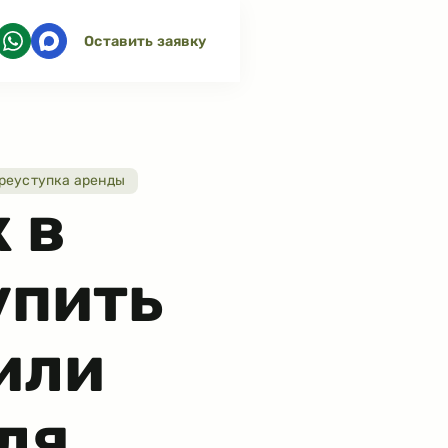
Оставить заявку
реуступка аренды
 в
упить
или
ля