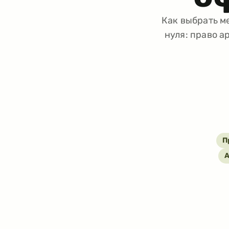
Как выбрать м
нуля: право а
П
А