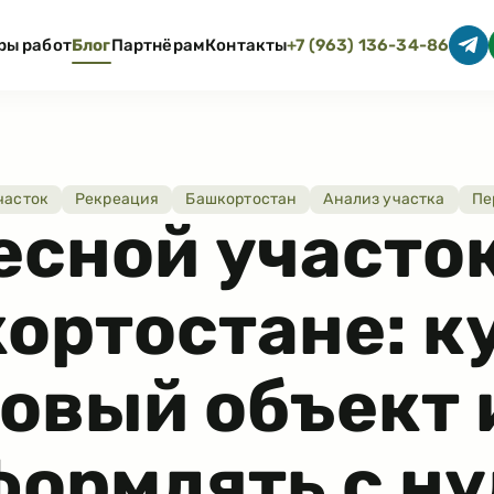
ры работ
Блог
Партнёрам
Контакты
+7 (963) 136-34-86
часток
Рекреация
Башкортостан
Анализ участка
Пе
есной участок
ортостане: к
товый объект 
формлять с ну