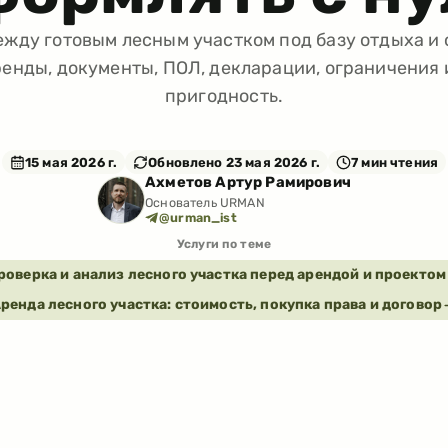
ежду готовым лесным участком под базу отдыха и
ренды, документы, ПОЛ, декларации, ограничения
пригодность.
15 мая 2026 г.
Обновлено
23 мая 2026 г.
7
мин чтения
Ахметов Артур Рамирович
Основатель URMAN
@urman_ist
Услуги по теме
роверка и анализ лесного участка перед арендой и проектом
ренда лесного участка: стоимость, покупка права и договор