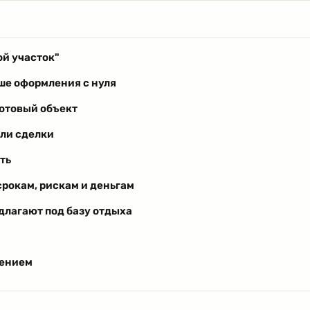
ой участок"
ше оформления с нуля
готовый объект
или сделки
ть
срокам, рискам и деньгам
длагают под базу отдыха
шением