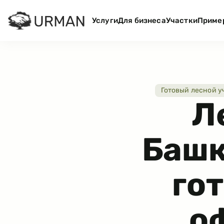
Услуги
Для бизнеса
Участки
Приме
Готовый лесной у
Л
Башк
го
о