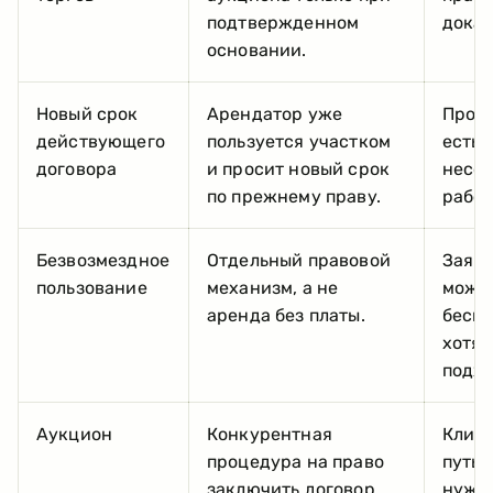
подтвержденном
доказ
основании.
Новый срок
Арендатор уже
Проп
действующего
пользуется участком
есть 
договора
и просит новый срок
несоо
по прежнему праву.
работ
Безвозмездное
Отдельный правовой
Заяви
пользование
механизм, а не
можн
аренда без платы.
беспл
хотя 
подхо
Аукцион
Конкурентная
Клиен
процедура на право
путь,
заключить договор
нужно