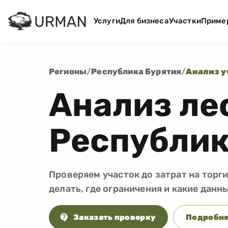
Услуги
Для бизнеса
Участки
Приме
Регионы
/
Республика Бурятия
/
Анализ у
Анализ ле
Республик
Проверяем участок до затрат на торг
делать, где ограничения и какие данн
Заказать проверку
Подробне