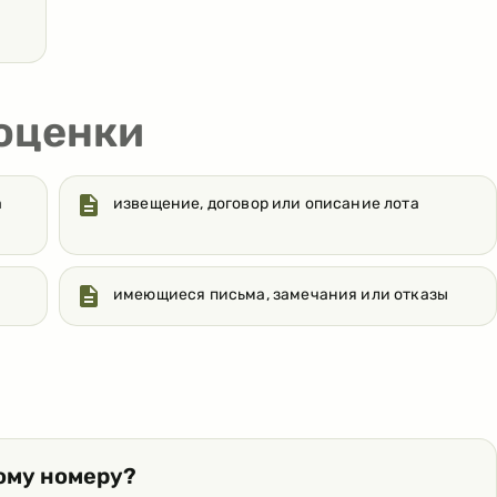
 оценки
а
извещение, договор или описание лота
имеющиеся письма, замечания или отказы
ому номеру?