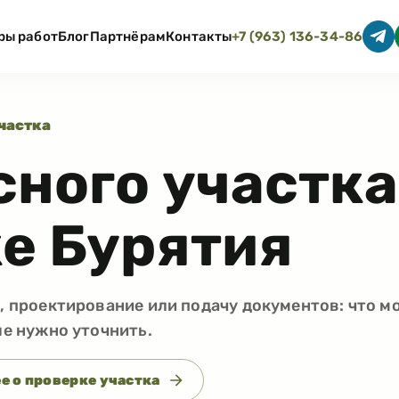
ры работ
Блог
Партнёрам
Контакты
+7 (963) 136-34-86
частка
сного участка
е Бурятия
и, проектирование или подачу документов: что 
ые нужно уточнить.
е о проверке участка