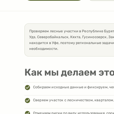
Проверяем лесные участки
в
Республике Буря
Удэ, Северобайкальск, Кяхта, Гусиноозерск, За
находится в Уфе, поэтому региональные задач
необходимости.
Как мы делаем эт
Собираем исходные данные и фиксируем, чег
Сверяем участок с лесничеством, кварталом
Отмечаем риски по виду использования, сро