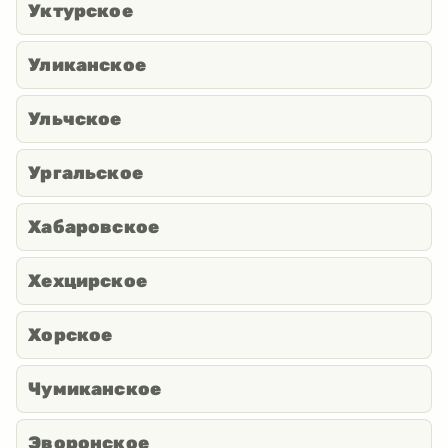
Уктурское
Уликанское
Ульчское
Ургальское
Хабаровское
Хехцирское
Хорское
Чумиканское
Эворонское