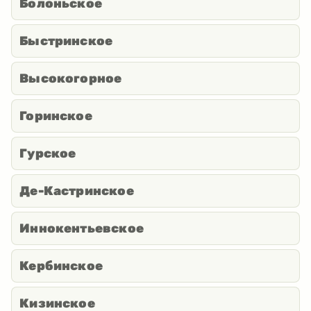
Болоньское
Быстринское
Высокогорное
Горинское
Гурское
Де-Кастринское
Иннокентьевское
Кербинское
Кизинское