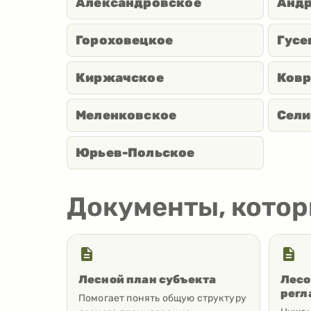
Александровское
Андр
Гороховецкое
Гусе
Киржачское
Ковр
Меленковское
Сели
Юрьев-Польское
Документы, кото
Лесной план субъекта
Лесо
регл
Помогает понять общую структуру