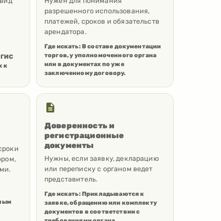
 вид
Нужен для понимания
разрешенного использования,
платежей, сроков и обязательств
арендатора.
Где искать:
В составе документации
торгов, у уполномоченного органа
 ГИС
или в документах по уже
х к
заключенному договору.
Доверенность и
регистрационные
документы
сроки
Нужны, если заявку, декларацию
ором,
или переписку с органом ведет
ми.
представитель.
Где искать:
Прикладываются к
сным
заявке, обращению или комплекту
документов в соответствии с
требованиями органа.