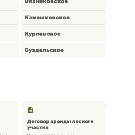
Вязниковское
Камешковское
Курловское
Суздальское
Договор аренды лесного
участка