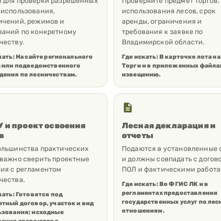
 для проверки разрешенных
Проверяйте предмет торгов,
 использования,
использования лесов, срок
ичений, режимов и
аренды, ограничения и
ваний по конкретному
требования к заявке по
честву.
Владимирской области.
кать:
На сайте регионального
Где искать:
В карточке лота на
а или подведомственного
Торги и в приложенных файла
дения по лесничествам.
извещению.
 и проект освоения
Лесная декларация и
в
отчеты
ольшинства практических
Подаются в установленные 
 важно сверить проектные
и должны совпадать с догов
ия с регламентом
ПОЛ и фактическими работа
чества.
Где искать:
Во ФГИС ЛК и в
регламентах предоставления
кать:
Готовятся под
государственных услуг по ле
тный договор, участок и вид
отношениям.
ьзования; исходные
вания сверяются с