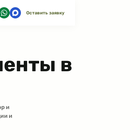
Оставить заявку
менты в
ор и
ии и