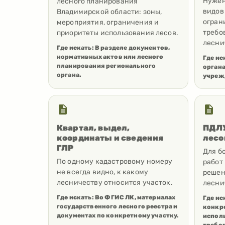
Нужен
лесного планирования
видов
Владимирской области: зоны,
огран
мероприятия, ограничения и
требо
приоритеты использования лесов.
лесни
Где искать:
В разделе документов,
нормативных актов или лесного
Где ис
планирования регионального
орган
органа.
учреж
Квартал, выдел,
ПДЛУ
координаты и сведения
лесо
ГЛР
Для б
По одному кадастровому номеру
работ
не всегда видно, к какому
решен
лесничеству относится участок.
лесни
Где искать:
Во ФГИС ЛК, материалах
Где ис
государственного лесного реестра и
конкре
документах по конкретному участку.
испол
требо