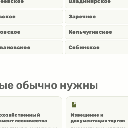
еевское
Владимирское
вское
Заречное
овское
Кольчугинское
вановское
Собинское
рые обычно нужны
хозяйственный
Извещение и
амент лесничества
документация торгов