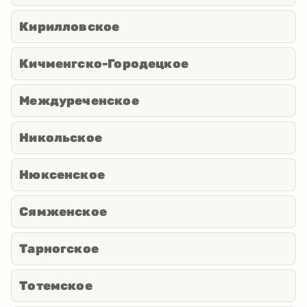
Кирилловское
Кичменгско-Городецкое
Междуреченское
Никольское
Нюксенское
Сямженское
Тарногское
Тотемское