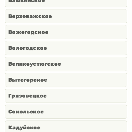
Вашкинское
Верховажское
Вожегодское
Вологодское
Великоустюгское
Вытегорское
Грязовецкое
Сокольское
Кадуйское