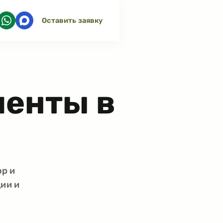
Оставить заявку
менты в
ор и
ии и