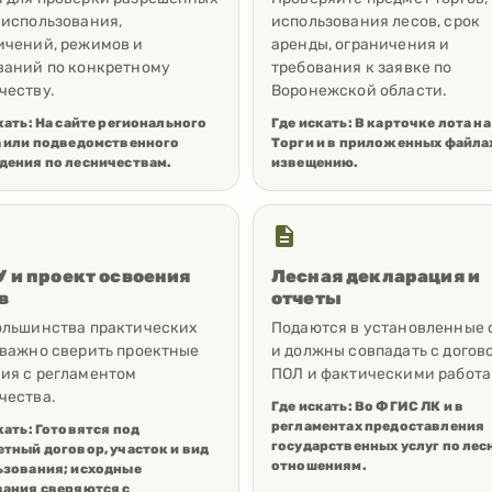
 использования,
использования лесов, срок
ичений, режимов и
аренды, ограничения и
ваний по конкретному
требования к заявке по
честву.
Воронежской области.
кать:
На сайте регионального
Где искать:
В карточке лота на
а или подведомственного
Торги и в приложенных файла
дения по лесничествам.
извещению.
 и проект освоения
Лесная декларация и
в
отчеты
ольшинства практических
Подаются в установленные 
 важно сверить проектные
и должны совпадать с догов
ия с регламентом
ПОЛ и фактическими работа
чества.
Где искать:
Во ФГИС ЛК и в
регламентах предоставления
кать:
Готовятся под
государственных услуг по ле
тный договор, участок и вид
отношениям.
ьзования; исходные
вания сверяются с