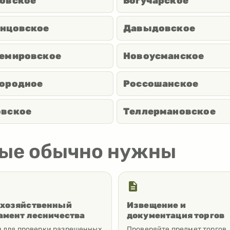
овское
Богучарское
нцовское
Давыдовское
емировское
Новоусманское
ородное
Россошанское
вское
Теллермановское
рые обычно нужны
хозяйственный
Извещение и
амент лесничества
документация торгов
 для проверки разрешенных
Проверяйте предмет торгов,