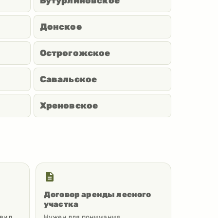
Бутурлиновское
Донское
Острогожское
Савальское
Хреновское
Договор аренды лесного
участка
 вид
Нужен для понимания