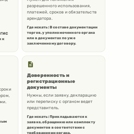
разрешенного использования,
платежей, сроков и обязательств
арендатора.
Где искать:
В составе документации
торгов, у уполномоченного органа
 ГИС
или в документах по уже
х к
заключенному договору.
Доверенность и
регистрационные
документы
сроки
Нужны, если заявку, декларацию
ором,
или переписку с органом ведет
ми.
представитель.
Где искать:
Прикладываются к
сным
заявке, обращению или комплекту
документов в соответствии с
требованиями органа.