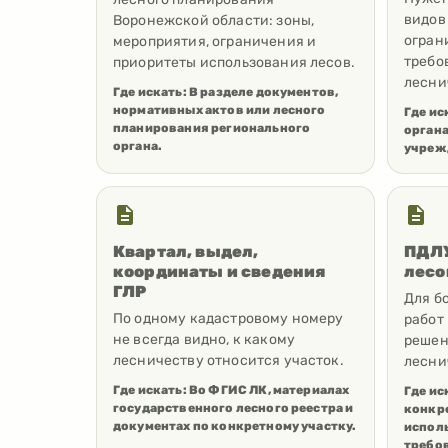
видов
Воронежской области: зоны,
огран
мероприятия, ограничения и
требо
приоритеты использования лесов.
лесни
Где искать:
В разделе документов,
нормативных актов или лесного
Где ис
планирования регионального
орган
органа.
учреж
Квартал, выдел,
ПДЛУ
координаты и сведения
лесо
ГЛР
Для б
По одному кадастровому номеру
работ
не всегда видно, к какому
решен
лесничеству относится участок.
лесни
Где искать:
Во ФГИС ЛК, материалах
Где ис
государственного лесного реестра и
конкре
документах по конкретному участку.
испол
требо