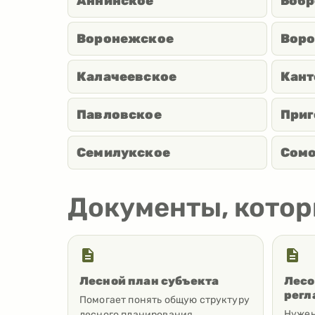
Аннинское
Бобр
Воронежское
Воро
Калачеевское
Кант
Павловское
Приг
Семилукское
Сомо
Документы, кото
Лесной план субъекта
Лесо
регл
Помогает понять общую структуру
Нужен
лесного планирования