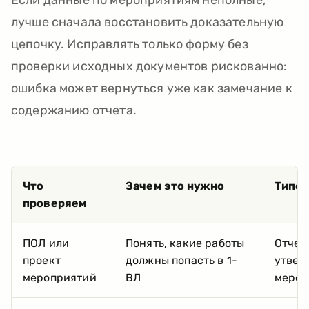
Если данные по мероприятиям неполные,
лучше сначала восстановить доказательную
цепочку. Исправлять только форму без
проверки исходных документов рискованно:
ошибка может вернуться уже как замечание к
содержанию отчета.
Что
Зачем это нужно
Типов
проверяем
ПОЛ или
Понять, какие работы
Отчет
проект
должны попасть в 1-
утве
мероприятий
ВЛ
мероп