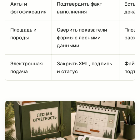
Акты и
Подтвердить факт
Есть 
фотофиксация
выполнения
доказ
Площадь и
Сверить показатели
Площа
породы
формы с лесными
расхо
данными
Электронная
Закрыть XML, подпись
Файл 
подача
и статус
подтв