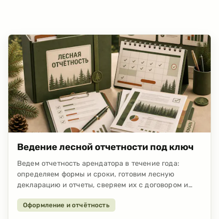
Ведение лесной отчетности под ключ
Ведем отчетность арендатора в течение года:
определяем формы и сроки, готовим лесную
декларацию и отчеты, сверяем их с договором и
ПОЛ, подаем через ФГИС ЛК или ЕПГУ и
Оформление и отчётность
контролируем статус. От 20 000 ₽ в год за один
договор и участок.