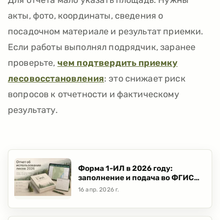
Для отчета мало указать площадь. Нужны
акты, фото, координаты, сведения о
посадочном материале и результат приемки.
Если работы выполнял подрядчик, заранее
проверьте,
чем подтвердить приемку
лесовосстановления
: это снижает риск
вопросов к отчетности и фактическому
результату.
Форма 1-ИЛ в 2026 году:
заполнение и подача во ФГИС
ЛК
16 апр. 2026 г.