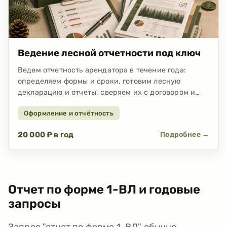
Ведение лесной отчетности под ключ
Ведем отчетность арендатора в течение года:
определяем формы и сроки, готовим лесную
декларацию и отчеты, сверяем их с договором и
ПОЛ, подаем через ФГИС ЛК или ЕПГУ и
Оформление и отчётность
контролируем статус. От 20 000 ₽ в год за один
договор и участок.
20 000 ₽ в год
Подробнее →
Отчет по форме 1-ВЛ и годовые
запросы