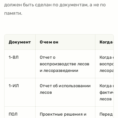
должен быть сделан по документам, а не по
памяти.
Документ
О чем он
Когда с
1-ВЛ
Отчет о
Когда ес
воспроизводстве лесов
воспрои
и лесоразведении
лесораз
1-ИЛ
Отчет об использовании
Когда н
лесов
фактиче
лесов
ПОЛ
Проектные решения и
Перед з