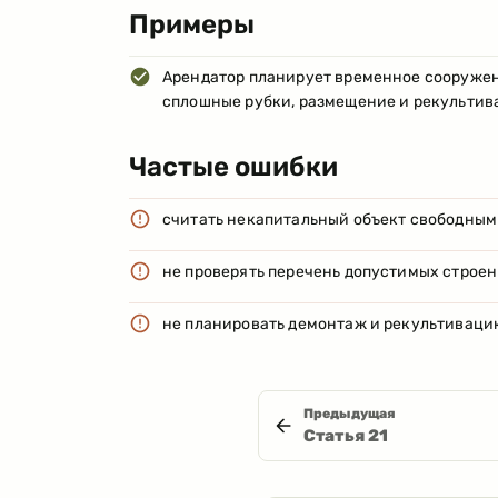
Примеры
Арендатор планирует временное сооружени
сплошные рубки, размещение и рекультив
Частые ошибки
считать некапитальный объект свободным
не проверять перечень допустимых строе
не планировать демонтаж и рекультиваци
Предыдущая
Статья
21