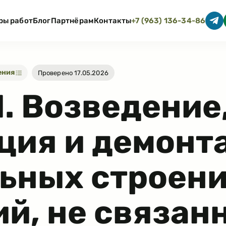
ры работ
Блог
Партнёрам
Контакты
+7 (963) 136-34-86
ения
Проверено 17.05.2026
1
.
Возведение
ция и демонт
ьных строени
й, не связан