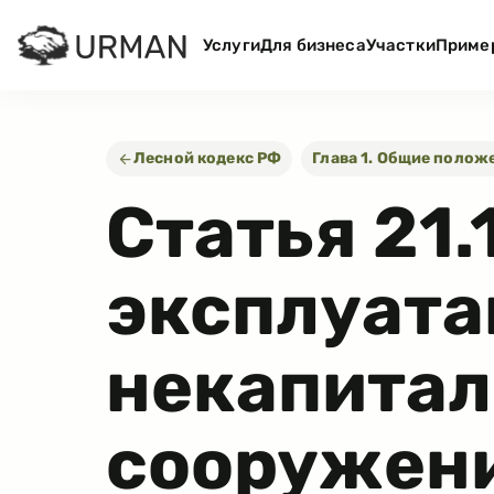
Услуги
Для бизнеса
Участки
Приме
Лесной кодекс РФ
Глава 1. Общие полож
Статья
21.
эксплуата
некапитал
сооружени