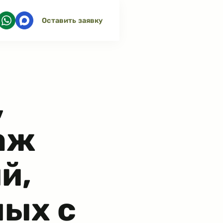
Оставить заявку
,
аж
й,
ных с