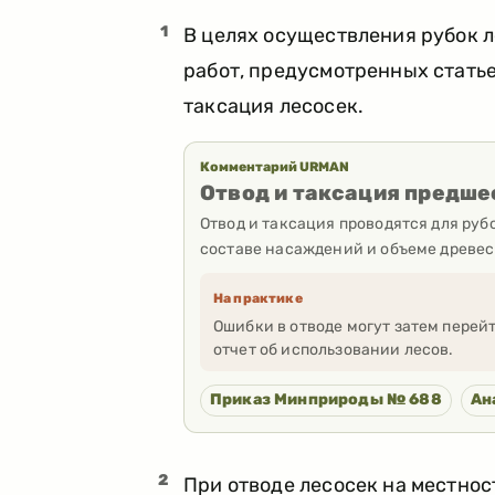
1
В целях осуществления рубок 
работ, предусмотренных статье
таксация лесосек.
Комментарий URMAN
Отвод и таксация предш
Отвод и таксация проводятся для руб
составе насаждений и объеме древе
На практике
Ошибки в отводе могут затем перей
отчет об использовании лесов.
Приказ Минприроды № 688
Ан
2
При отводе лесосек на местно