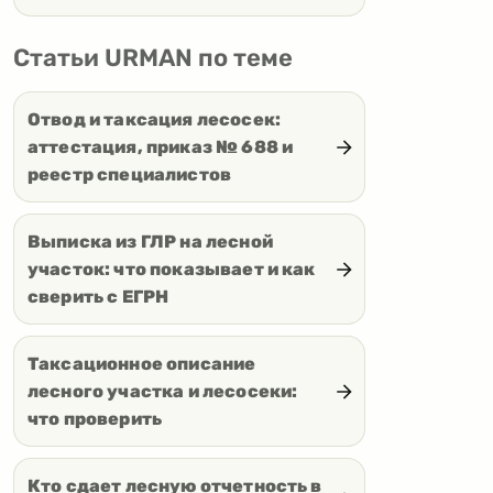
Статьи URMAN по теме
Отвод и таксация лесосек:
аттестация, приказ № 688 и
реестр специалистов
Выписка из ГЛР на лесной
участок: что показывает и как
сверить с ЕГРН
Таксационное описание
лесного участка и лесосеки:
что проверить
Кто сдает лесную отчетность в