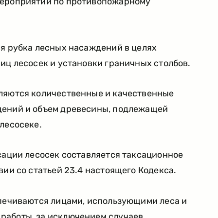
мероприятий по противопожарному
ся рубка лесных насаждений в целях
иц лесосек и установки граничных столбов.
ляются количественные и качественные
дений и объем древесины, подлежащей
лесосеке.
сации лесосек составляется таксационное
вии со статьей 23.4 настоящего Кодекса.
спечиваются лицами, использующими леса и
аботы, за исключением случаев,