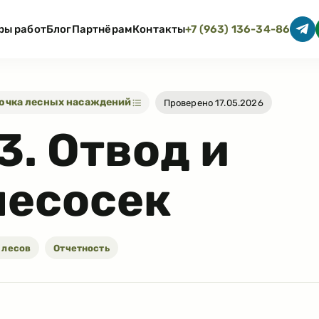
ры работ
Блог
Партнёрам
Контакты
+7 (963) 136-34-86
дсочка лесных насаждений
Проверено 17.05.2026
3
.
Отвод и
лесосек
 лесов
Отчетность