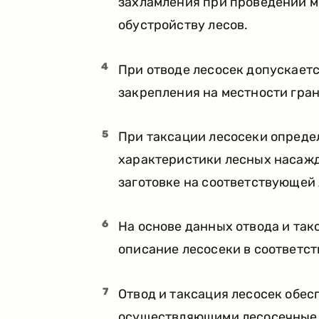
захламления при проведении 
обустройству лесов.
4
При отводе лесосек допускает
закрепления на местности гран
5
При таксации лесосеки опреде
характеристики лесных насаж
заготовке на соответствующей 
6
На основе данных отвода и так
описание лесосеки в соответст
7
Отвод и таксация лесосек обе
осуществляющими лесосечные р