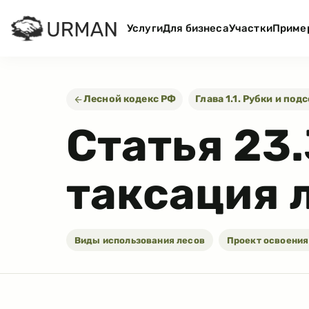
Услуги
Для бизнеса
Участки
Приме
Лесной кодекс РФ
Глава 1.1. Рубки и по
Статья
23.
таксация 
Виды использования лесов
Проект освоения