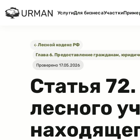
Услуги
Для бизнеса
Участки
Приме
Лесной кодекс РФ
Глава 6. Предоставление гражданам, юридич
Проверено 17.05.2026
Статья
72
лесного уч
находящег