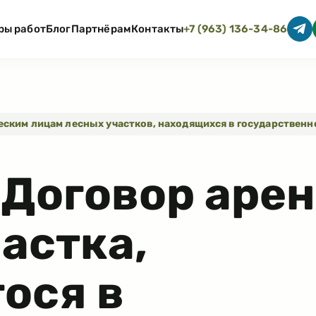
ры работ
Блог
Партнёрам
Контакты
+7 (963) 136-34-86
еским лицам лесных участков, находящихся в государствен
.
Договор аре
астка,
ося в