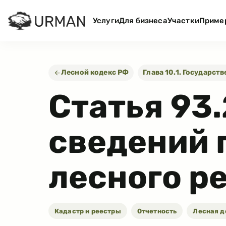
Услуги
Для бизнеса
Участки
Приме
Лесной кодекс РФ
Глава 10.1. Государст
Статья
93.
сведений 
лесного р
Кадастр и реестры
Отчетность
Лесная д