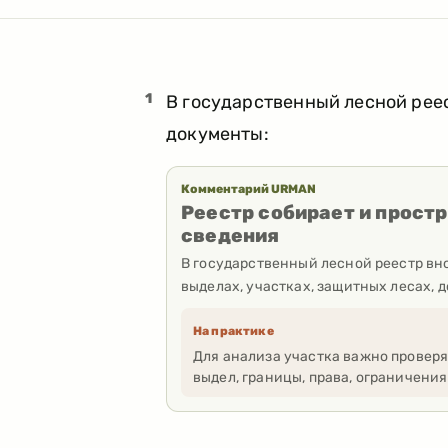
1
В государственный лесной рее
документы:
Комментарий URMAN
Реестр собирает и прост
сведения
В государственный лесной реестр вно
выделах, участках, защитных лесах, 
На практике
Для анализа участка важно проверят
выдел, границы, права, ограничени