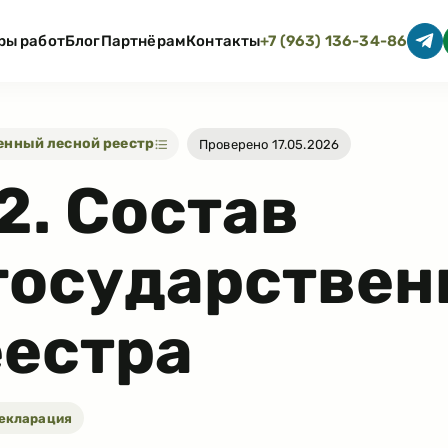
ры работ
Блог
Партнёрам
Контакты
+7 (963) 136-34-86
венный лесной реестр
Проверено 17.05.2026
2
.
Состав
государствен
еестра
екларация