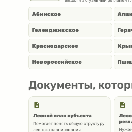
выдел и актуальный регламент 
Абинское
Апш
Геленджикское
Горя
Краснодарское
Кры
Новороссийское
Пши
Документы, кото
Лесной план субъекта
Лесо
регл
Помогает понять общую структуру
Нужен
лесного планирования