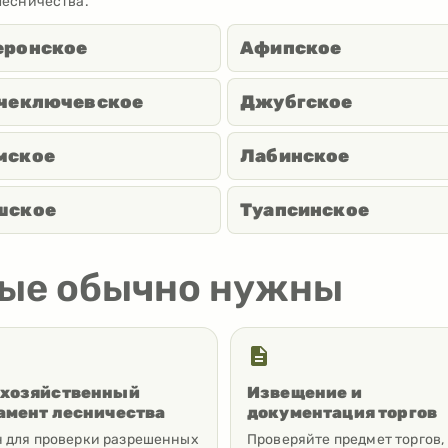
лесничества.
еронское
Афипское
чеключевское
Джубгское
мское
Лабинское
шское
Туапсинское
рые обычно нужны
хозяйственный
Извещение и
амент лесничества
документация торгов
 для проверки разрешенных
Проверяйте предмет торгов,