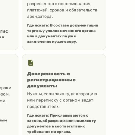
разрешенного использования,
платежей, сроков и обязательств
арендатора.
Где искать:
В составе документации
торгов, у уполномоченного органа
 ГИС
или в документах по уже
х к
заключенному договору.
Доверенность и
регистрационные
документы
сроки
Нужны, если заявку, декларацию
ором,
или переписку с органом ведет
ми.
представитель.
Где искать:
Прикладываются к
сным
заявке, обращению или комплекту
документов в соответствии с
требованиями органа.