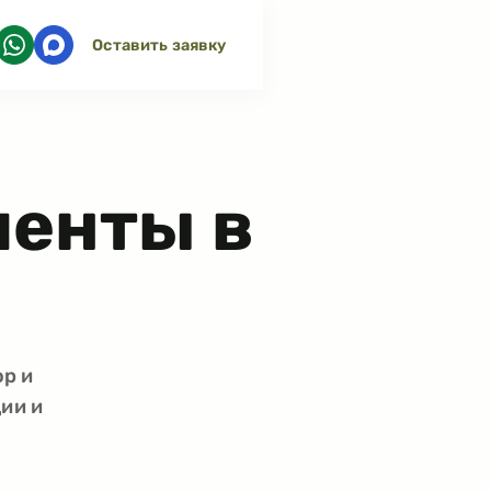
Оставить заявку
менты в
ор и
ии и