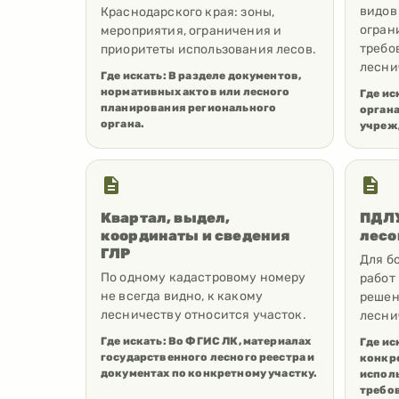
видов
Краснодарского края: зоны,
огран
мероприятия, ограничения и
требо
приоритеты использования лесов.
лесни
Где искать:
В разделе документов,
нормативных актов или лесного
Где ис
планирования регионального
орган
органа.
учреж
Квартал, выдел,
ПДЛУ
координаты и сведения
лесо
ГЛР
Для б
По одному кадастровому номеру
работ
не всегда видно, к какому
решен
лесничеству относится участок.
лесни
Где искать:
Во ФГИС ЛК, материалах
Где ис
государственного лесного реестра и
конкре
документах по конкретному участку.
испол
требо