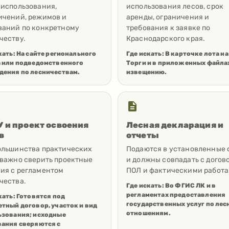
 использования,
использования лесов, срок
ичений, режимов и
аренды, ограничения и
ваний по конкретному
требования к заявке по
честву.
Краснодарского края.
кать:
На сайте регионального
Где искать:
В карточке лота на
а или подведомственного
Торги и в приложенных файла
дения по лесничествам.
извещению.
 и проект освоения
Лесная декларация и
в
отчеты
ольшинства практических
Подаются в установленные 
 важно сверить проектные
и должны совпадать с догов
ия с регламентом
ПОЛ и фактическими работа
чества.
Где искать:
Во ФГИС ЛК и в
регламентах предоставления
кать:
Готовятся под
государственных услуг по ле
тный договор, участок и вид
отношениям.
ьзования; исходные
вания сверяются с