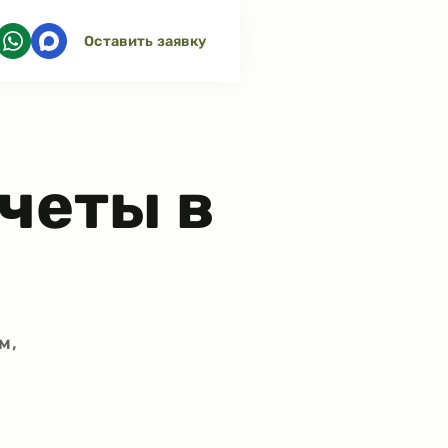
Оставить заявку
четы в
м,