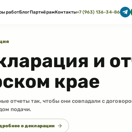
ры работ
Блог
Партнёрам
Контакты
+7 (963) 136-34-86
ция
кларация и от
ском крае
ые отчеты так, чтобы они совпадали с договоро
дом подачи.
дробнее о декларации