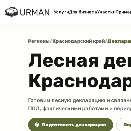
Услуги
Для бизнеса
Участки
Приме
Регионы
/
Краснодарский край
/
Деклара
Лесная де
Краснодар
Готовим лесную декларацию и связанн
ПОЛ, фактическими работами и перио
Подготовить декларацию
По